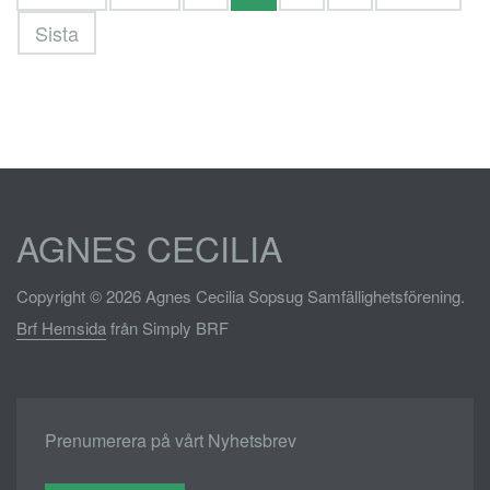
Sista
AGNES CECILIA
Copyright © 2026 Agnes Cecilia Sopsug Samfällighetsförening.
Brf Hemsida
från Simply BRF
Prenumerera på vårt Nyhetsbrev