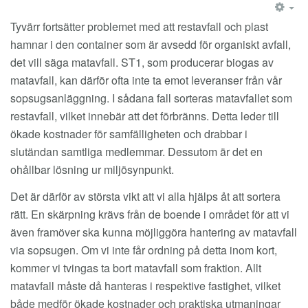
EM
Tyvärr fortsätter problemet med att restavfall och plast
hamnar i den container som är avsedd för organiskt avfall,
det vill säga matavfall. ST1, som producerar biogas av
matavfall, kan därför ofta inte ta emot leveranser från vår
sopsugsanläggning. I sådana fall sorteras matavfallet som
restavfall, vilket innebär att det förbränns. Detta leder till
ökade kostnader för samfälligheten och drabbar i
slutändan samtliga medlemmar. Dessutom är det en
ohållbar lösning ur miljösynpunkt.
Det är därför av största vikt att vi alla hjälps åt att sortera
rätt. En skärpning krävs från de boende i området för att vi
även framöver ska kunna möjliggöra hantering av matavfall
via sopsugen. Om vi inte får ordning på detta inom kort,
kommer vi tvingas ta bort matavfall som fraktion. Allt
matavfall måste då hanteras i respektive fastighet, vilket
både medför ökade kostnader och praktiska utmaningar