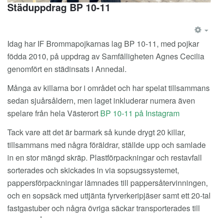
Städuppdrag BP 10-11
EM
Idag har IF Brommapojkarnas lag BP 10-11, med pojkar
födda 2010, på uppdrag av Samfälligheten Agnes Cecilia
genomfört en städinsats i Annedal.
Många av killarna bor i området och har spelat tillsammans
sedan sjuårsåldern, men laget inkluderar numera även
spelare från hela Västerort
BP 10-11 på Instagram
Tack vare att det är barmark så kunde drygt 20 killar,
tillsammans med några föräldrar, ställde upp och samlade
in en stor mängd skräp. Plastförpackningar och restavfall
sorterades och skickades in via sopsugssystemet,
pappersförpackningar lämnades till pappersåtervinningen,
och en sopsäck med uttjänta fyrverkeripjäser samt ett 20-tal
fastgastuber och några övriga säckar transporterades till